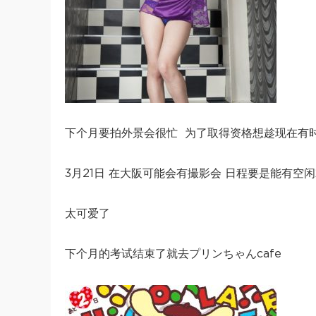
下个月要拍外景会很忙 为了取得资格想趁现在有
3月21日 在大阪可能会有撮影会 日程要是能有空
太可爱了
下个月的考试结束了就去プリンちゃんcafe