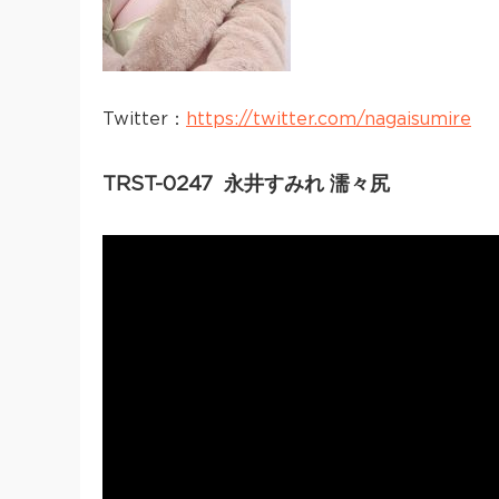
Twitter：
https://twitter.com/nagaisumire
TRST-0247 永井すみれ 濡々尻
Video
Player