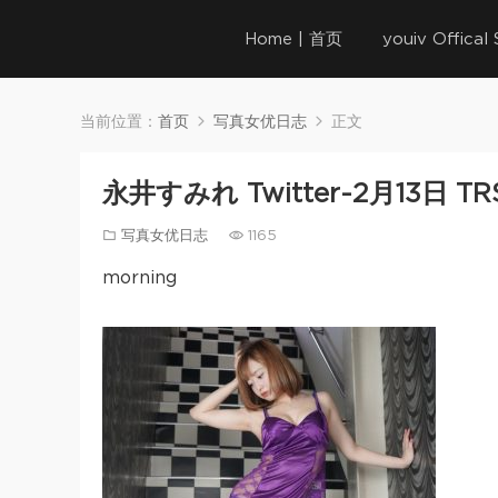
Home | 首页
youiv Offica
当前位置：
首页
写真女优日志
正文
永井すみれ Twitter-2月13日 TRS
写真女优日志
1165
morning