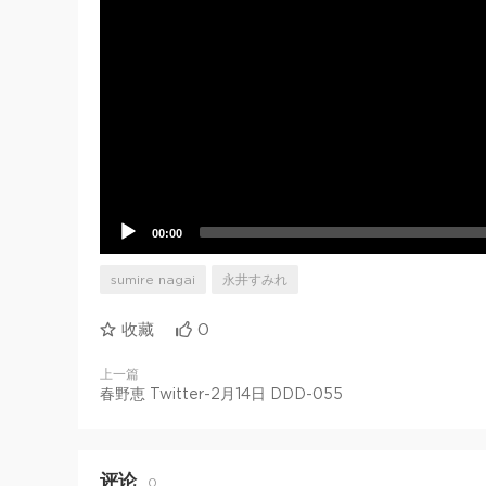
00:00
sumire nagai
永井すみれ
收藏
0
上一篇
春野恵 Twitter-2月14日 DDD-055
评论
0