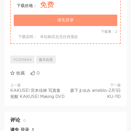
免费
下载价格：
请先登录
下载量：2
下载说明：
本站购买后无任何退款
YC201904
藤木由貴
收藏
0
上一篇
下一篇
KAKUSEI 宮本佳林 写真集
森下まゆみ ameblo-2月1日
覚醒 KAKUSEI Making DVD
KU-110
评论
0
请先
登录
！