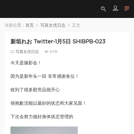
当前位置：
首页
写真女优日志
正文
新垣れお Twitter-1月5日 SHIBPB-023
写真女优日志
978
今天是撮影会！
因为是新年头一回 非常感谢各位！
收到了很多慰劳品很开心
很抱歉没能以最好的状态和大家见面！
下次会努力做好身体状态管理的