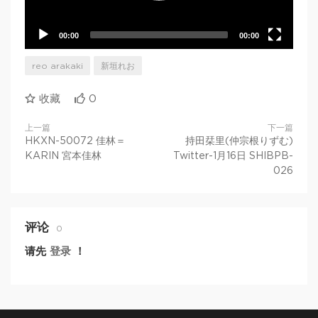
00:00
00:00
reo arakaki
新垣れお
收藏
0
上一篇
下一篇
HKXN-50072 佳林＝
持田栞里(仲宗根りずむ)
KARIN 宮本佳林
Twitter-1月16日 SHIBPB-
026
评论
0
请先
登录
！