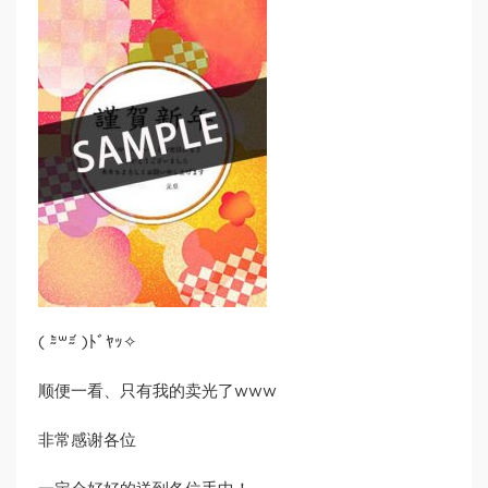
( ⁼̴̀꒳⁼̴́ )ﾄﾞﾔｯ✧
顺便一看、只有我的卖光了www
非常感谢各位