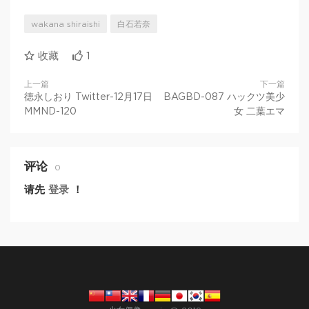
wakana shiraishi
白石若奈
收藏
1
上一篇
下一篇
徳永しおり Twitter-12月17日
BAGBD-087 ハックツ美少
MMND-120
女 二葉エマ
评论
0
请先
登录
！