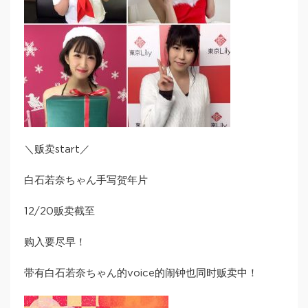
＼贩卖start／
白石若奈ちゃん手写贺年片
12/20贩卖截至
购入要尽早！
带有白石若奈ちゃん的voice的闹钟也同时贩卖中！