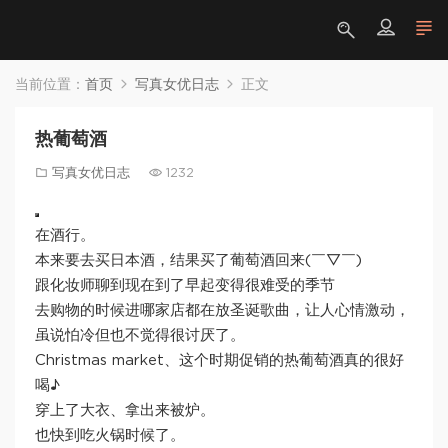
当前位置：
首页
写真女优日志
正文
热葡萄酒
写真女优日志
1232
在酒行。
本来要去买日本酒，结果买了葡萄酒回来(￣▽￣)
跟化妆师聊到现在到了早起变得很难受的季节
去购物的时候进哪家店都在放圣诞歌曲，让人心情激动，
虽说怕冷但也不觉得很讨厌了。
Christmas market、这个时期促销的热葡萄酒真的很好
喝♪
穿上了大衣、拿出来被炉。
也快到吃火锅时候了。