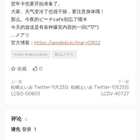
贺年卡也要开始准备了。
大家、天气变冷了也很干燥，要注意身体哦！
那么、今夜的ピーチcafe别忘了哦☆
今天的放送是有各种爆笑内容的一回(°▽°)
….メアリ
官方博客：
https://ameblo.jp/mary0902
mary matsuyama
松山メアリ
收藏
0
上一篇
下一篇
松嶋えいみ Twitter-11月23日
松嶋えいみ Twitter-11月25日
LCBD-00803
LCDV-40727
评论
0
请先
登录
！