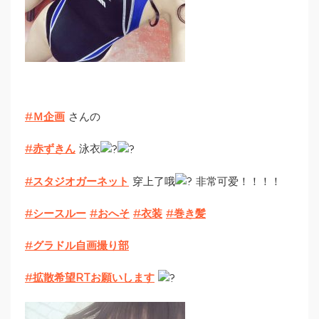
#
Ｍ企画
さんの
#
赤ずきん
泳衣
#
スタジオガーネット
穿上了哦
非常可爱！！！！
#
シースルー
#
おへそ
#
衣装
#
巻き髪
#
グラドル自画撮り部
#
拡散希望RTお願いします