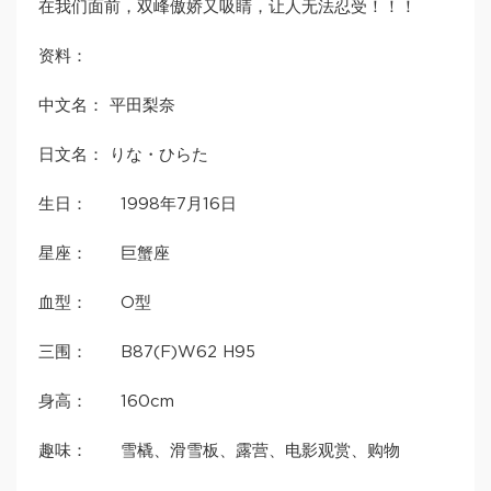
在我们面前，双峰傲娇又吸睛，让人无法忍受！！！
资料：
中文名： 平田梨奈
日文名： りな・ひらた
生日： 1998年7月16日
星座： 巨蟹座
血型： O型
三围： B87(F)W62 H95
身高： 160cm
趣味： 雪橇、滑雪板、露营、电影观赏、购物