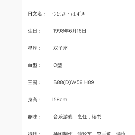
日文名： つばさ・はずき
生日： 1998年6月16日
星座： 双子座
血型： O型
三围： B88(D)W58 H89
身高： 158cm
趣味： 音乐游戏，烹饪，读书
特技： 插图制作，独轮车，空手道，游泳