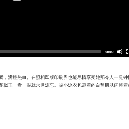
00:00
腾，满腔热血。在照相凹版印刷界也能尽情享受她那令人一见钟
花似玉，看一眼就永世难忘。被小泳衣包裹着的白皙肌肤闪耀着