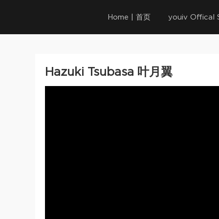
Home | 首页
youiv Offica
Hazuki Tsubasa 叶月翼
Video
Player