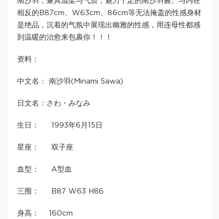
南沙羽，兼具温柔与气质，魅力十足的南沙羽酱。与内在
相反的B87cm、W63cm、86cm等无法掩盖的性感身材
是绝品，沉着的气氛中展现出幽雅的性感，用连母性都感
到温暖的治愈来包裹你！！！
资料：
中文名： 南沙羽(Minami Sawa)
日文名：さわ・みなみ
生日： 1993年6月15日
星座： 双子座
血型： A型血
三围： B87 W63 H86
身高： 160cm