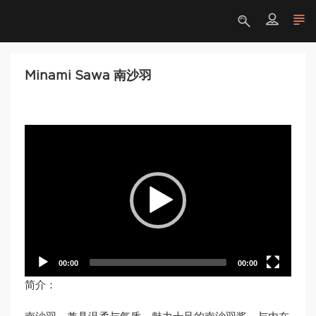
Minami Sawa 南沙羽
Video
Player
00:00
00:00
简介：