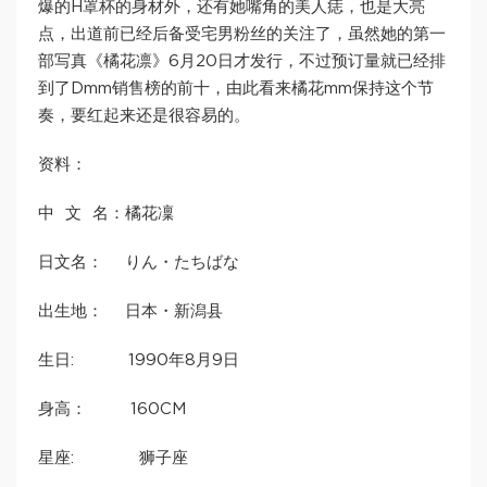
爆的H罩杯的身材外，还有她嘴角的美人痣，也是大亮
点，出道前已经后备受宅男粉丝的关注了，虽然她的第一
部写真《橘花凛》6月20日才发行，不过预订量就已经排
到了Dmm销售榜的前十，由此看来橘花mm保持这个节
奏，要红起来还是很容易的。
资料：
中 文 名：橘花凜
日文名： りん・たちばな
出生地： 日本・新潟县
生日: 1990年8月9日
身高： 160CM
星座: 狮子座