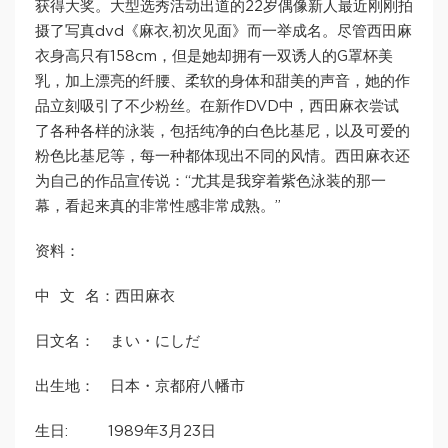
获得大奖。大型选秀活动出道的22岁偶像新人最近刚刚拍
摄了写真dvd《麻衣,初次见面》而一举成名。尽管西田麻
衣身高只有158cm，但是她却拥有一双诱人的G罩杯美
乳，加上漂亮的纤腰、柔软的身体和甜美的声音，她的作
品立刻吸引了不少粉丝。在新作DVD中，西田麻衣尝试
了各种各样的泳装，包括纯净的白色比基尼，以及可爱的
粉色比基尼等，每一种都体现出不同的风情。西田麻衣还
为自己的作品宣传说：“尤其是我穿着紫色泳装的那一
幕，看起来真的非常性感非常成熟。”
资料：
中 文 名：西田麻衣
日文名： まい・にしだ
出生地： 日本・京都府八幡市
生日: 1989年3月23日