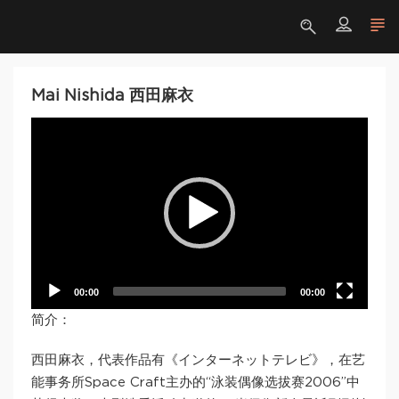
Mai Nishida 西田麻衣
Video
Player
00:00
00:00
简介：
西田麻衣，代表作品有《インターネットテレビ》，在艺
能事务所Space Craft主办的“泳装偶像选拔赛2006”中